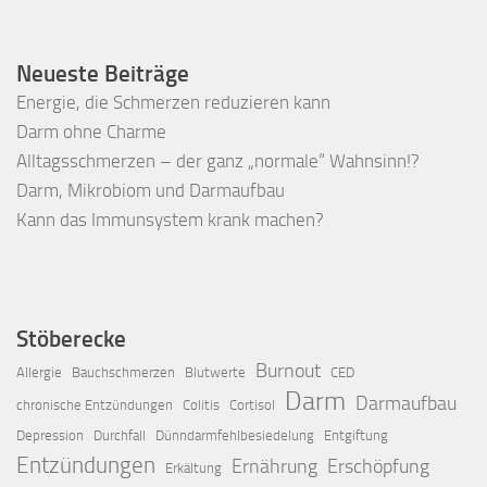
Neueste Beiträge
Energie, die Schmerzen reduzieren kann
Darm ohne Charme
Alltagsschmerzen – der ganz „normale“ Wahnsinn!?
Darm, Mikrobiom und Darmaufbau
Kann das Immunsystem krank machen?
Stöberecke
Burnout
Allergie
Bauchschmerzen
Blutwerte
CED
Darm
Darmaufbau
chronische Entzündungen
Colitis
Cortisol
Depression
Durchfall
Dünndarmfehlbesiedelung
Entgiftung
Entzündungen
Ernährung
Erschöpfung
Erkältung