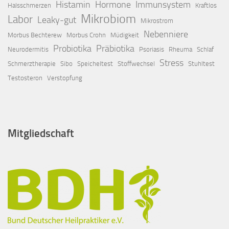
Histamin
Hormone
Immunsystem
Halsschmerzen
Kraftlos
Mikrobiom
Labor
Leaky-gut
Mikrostrom
Nebenniere
Morbus Bechterew
Morbus Crohn
Müdigkeit
Probiotika
Präbiotika
Neurodermitis
Psoriasis
Rheuma
Schlaf
Stress
Schmerztherapie
Sibo
Speicheltest
Stoffwechsel
Stuhltest
Testosteron
Verstopfung
Mitgliedschaft