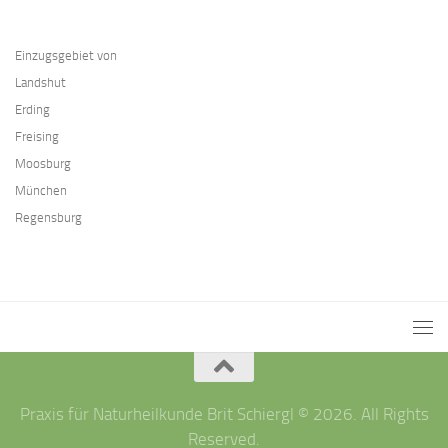
Einzugsgebiet von
Landshut
Erding
Freising
Moosburg
München
Regensburg
Praxis für Naturheilkunde Brit Schiergl © 2026. All Rights
Reserved.