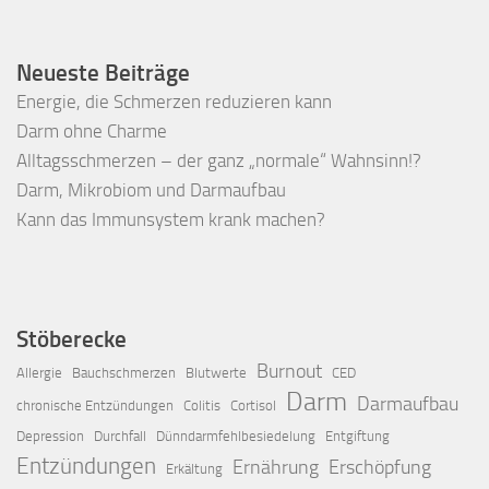
Neueste Beiträge
Energie, die Schmerzen reduzieren kann
Darm ohne Charme
Alltagsschmerzen – der ganz „normale“ Wahnsinn!?
Darm, Mikrobiom und Darmaufbau
Kann das Immunsystem krank machen?
Stöberecke
Burnout
Allergie
Bauchschmerzen
Blutwerte
CED
Darm
Darmaufbau
chronische Entzündungen
Colitis
Cortisol
Depression
Durchfall
Dünndarmfehlbesiedelung
Entgiftung
Entzündungen
Ernährung
Erschöpfung
Erkältung