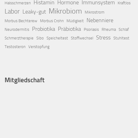
Histamin
Hormone
Immunsystem
Halsschmerzen
Kraftlos
Mikrobiom
Labor
Leaky-gut
Mikrostrom
Nebenniere
Morbus Bechterew
Morbus Crohn
Müdigkeit
Probiotika
Präbiotika
Neurodermitis
Psoriasis
Rheuma
Schlaf
Stress
Schmerztherapie
Sibo
Speicheltest
Stoffwechsel
Stuhltest
Testosteron
Verstopfung
Mitgliedschaft