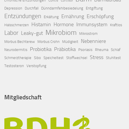
chronische Entzündungen
Colitis
Cortisol
Depression
Durchfall
Dünndarmfehlbesiedelung
Entgiftung
Entzündungen
Ernährung
Erschöpfung
Erkältung
Histamin
Hormone
Immunsystem
Halsschmerzen
Kraftlos
Mikrobiom
Labor
Leaky-gut
Mikrostrom
Nebenniere
Morbus Bechterew
Morbus Crohn
Müdigkeit
Probiotika
Präbiotika
Neurodermitis
Psoriasis
Rheuma
Schlaf
Stress
Schmerztherapie
Sibo
Speicheltest
Stoffwechsel
Stuhltest
Testosteron
Verstopfung
Mitgliedschaft