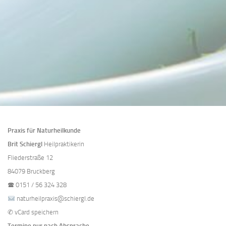
Praxis für Naturheilkunde
Brit Schiergl
Heilpraktikerin
Fliederstraße 12
84079 Bruckberg
🕿
0151 / 56 324 328
naturheilpraxis@schiergl.de
✆
vCard speichern
Termine nur nach Absprache