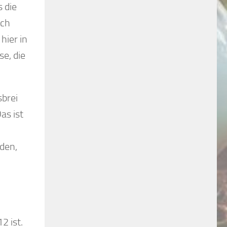
 die
ich
hier in
e, die
brei
as ist
nden,
2 ist.