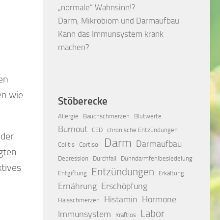
„normale“ Wahnsinn!?
Darm, Mikrobiom und Darmaufbau
Kann das Immunsystem krank
machen?
en
en wie
Stöberecke
Allergie
Bauchschmerzen
Blutwerte
Burnout
CED
chronische Entzündungen
 der
Darm
Darmaufbau
Colitis
Cortisol
gten
Depression
Durchfall
Dünndarmfehlbesiedelung
tives
Entzündungen
Entgiftung
Erkältung
Ernährung
Erschöpfung
Histamin
Hormone
Halsschmerzen
Labor
Immunsystem
Kraftlos