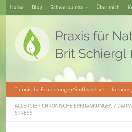
Home
Blog
Schwerpunkte
Über mich
K
Skip to content
Chronische Erkrankungen/Stoffwechsel
Immunsy
ALLERGIE
/
CHRONISCHE ERKRANKUNGEN
/
DARM
STRESS