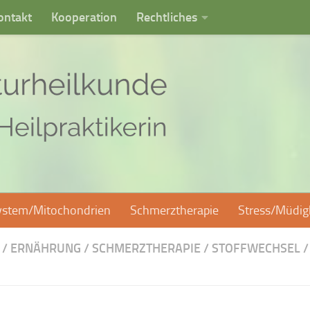
ontakt
Kooperation
Rechtliches
stem/Mitochondrien
Schmerztherapie
Stress/Müdi
/
ERNÄHRUNG
/
SCHMERZTHERAPIE
/
STOFFWECHSEL
/