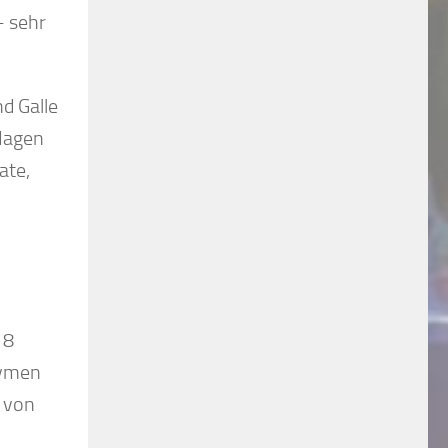
– sehr
d Galle
Magen
ate,
 8
zymen
 von