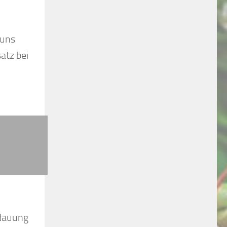
 uns
atz bei
rdauung