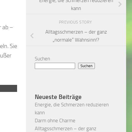
Energie, die Schmerzen reduzieren
kann
PREVIOUS STORY
r ab –
Alltagsschmerzen – der ganz
„normale“ Wahnsinn!?
ln. Sie
außer
Suchen
Suchen
Eine gesunde und abwechslungsreiche Ernähr
Neueste Beiträge
Energie, die Schmerzen reduzieren
kann
Darm ohne Charme
Alltagsschmerzen – der ganz