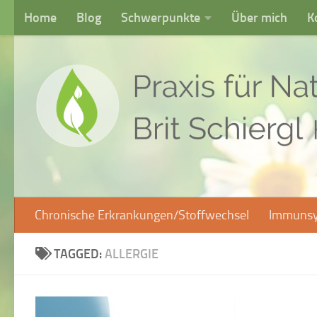
Home
Blog
Schwerpunkte
Über mich
K
Skip to content
Chronische Erkrankungen/Stoffwechsel
Immunsy
TAGGED:
ALLERGIE