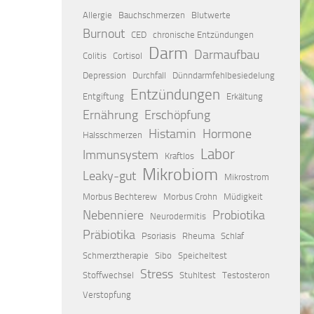
Allergie
Bauchschmerzen
Blutwerte
Burnout
CED
chronische Entzündungen
Darm
Darmaufbau
Colitis
Cortisol
Depression
Durchfall
Dünndarmfehlbesiedelung
Entzündungen
Entgiftung
Erkältung
Ernährung
Erschöpfung
Histamin
Hormone
Halsschmerzen
Labor
Immunsystem
Kraftlos
Mikrobiom
Leaky-gut
Mikrostrom
Morbus Bechterew
Morbus Crohn
Müdigkeit
Nebenniere
Probiotika
Neurodermitis
Präbiotika
Psoriasis
Rheuma
Schlaf
Schmerztherapie
Sibo
Speicheltest
Stress
Stoffwechsel
Stuhltest
Testosteron
Verstopfung