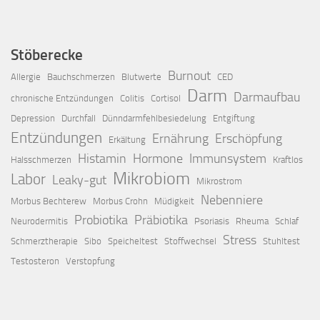
Stöberecke
Burnout
Allergie
Bauchschmerzen
Blutwerte
CED
Darm
Darmaufbau
chronische Entzündungen
Colitis
Cortisol
Depression
Durchfall
Dünndarmfehlbesiedelung
Entgiftung
Entzündungen
Ernährung
Erschöpfung
Erkältung
Histamin
Hormone
Immunsystem
Halsschmerzen
Kraftlos
Mikrobiom
Labor
Leaky-gut
Mikrostrom
Nebenniere
Morbus Bechterew
Morbus Crohn
Müdigkeit
Probiotika
Präbiotika
Neurodermitis
Psoriasis
Rheuma
Schlaf
Stress
Schmerztherapie
Sibo
Speicheltest
Stoffwechsel
Stuhltest
Testosteron
Verstopfung