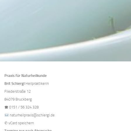
Praxis für Naturheilkunde
Brit Schiergl
Heilpraktikerin
Fliederstraße 12
84079 Bruckberg
🕿
0151 / 56 324 328
naturheilpraxis@schiergl.de
✆
vCard speichern
Termine nur nach Absprache