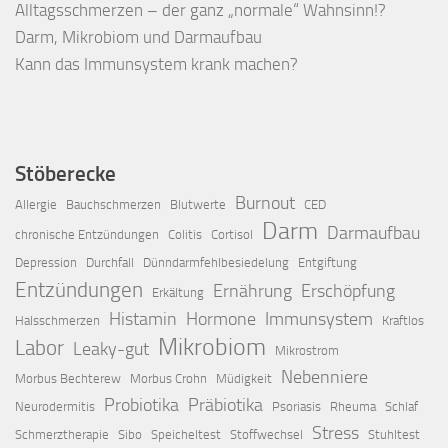
Alltagsschmerzen – der ganz „normale“ Wahnsinn!?
Darm, Mikrobiom und Darmaufbau
Kann das Immunsystem krank machen?
Stöberecke
Burnout
Allergie
Bauchschmerzen
Blutwerte
CED
Darm
Darmaufbau
chronische Entzündungen
Colitis
Cortisol
Depression
Durchfall
Dünndarmfehlbesiedelung
Entgiftung
Entzündungen
Ernährung
Erschöpfung
Erkältung
Histamin
Hormone
Immunsystem
Halsschmerzen
Kraftlos
Mikrobiom
Labor
Leaky-gut
Mikrostrom
Nebenniere
Morbus Bechterew
Morbus Crohn
Müdigkeit
Probiotika
Präbiotika
Neurodermitis
Psoriasis
Rheuma
Schlaf
Stress
Schmerztherapie
Sibo
Speicheltest
Stoffwechsel
Stuhltest