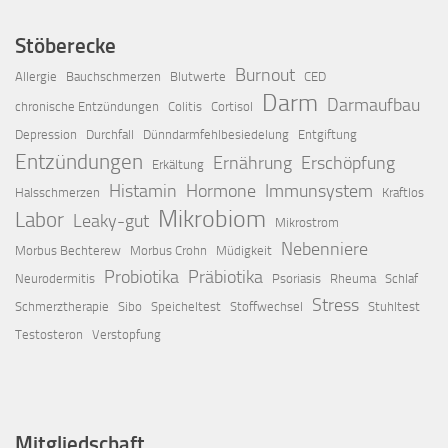
Stöberecke
Burnout
Allergie
Bauchschmerzen
Blutwerte
CED
Darm
Darmaufbau
chronische Entzündungen
Colitis
Cortisol
Depression
Durchfall
Dünndarmfehlbesiedelung
Entgiftung
Entzündungen
Ernährung
Erschöpfung
Erkältung
Histamin
Hormone
Immunsystem
Halsschmerzen
Kraftlos
Mikrobiom
Labor
Leaky-gut
Mikrostrom
Nebenniere
Morbus Bechterew
Morbus Crohn
Müdigkeit
Probiotika
Präbiotika
Neurodermitis
Psoriasis
Rheuma
Schlaf
Stress
Schmerztherapie
Sibo
Speicheltest
Stoffwechsel
Stuhltest
Testosteron
Verstopfung
Mitgliedschaft