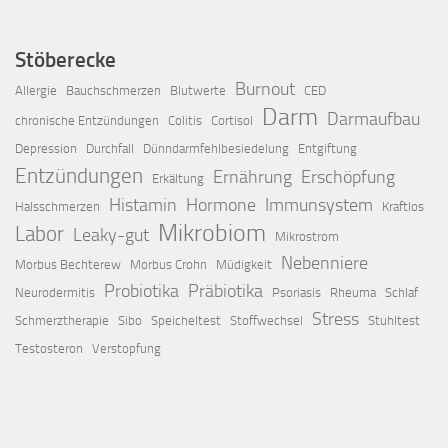
Stöberecke
Burnout
Allergie
Bauchschmerzen
Blutwerte
CED
Darm
Darmaufbau
chronische Entzündungen
Colitis
Cortisol
Depression
Durchfall
Dünndarmfehlbesiedelung
Entgiftung
Entzündungen
Ernährung
Erschöpfung
Erkältung
Histamin
Hormone
Immunsystem
Halsschmerzen
Kraftlos
Mikrobiom
Labor
Leaky-gut
Mikrostrom
Nebenniere
Morbus Bechterew
Morbus Crohn
Müdigkeit
Probiotika
Präbiotika
Neurodermitis
Psoriasis
Rheuma
Schlaf
Stress
Schmerztherapie
Sibo
Speicheltest
Stoffwechsel
Stuhltest
Testosteron
Verstopfung