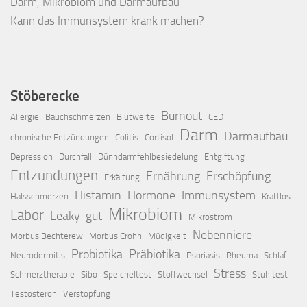
Darm, Mikrobiom und Darmaufbau
Kann das Immunsystem krank machen?
Stöberecke
Burnout
Allergie
Bauchschmerzen
Blutwerte
CED
Darm
Darmaufbau
chronische Entzündungen
Colitis
Cortisol
Depression
Durchfall
Dünndarmfehlbesiedelung
Entgiftung
Entzündungen
Ernährung
Erschöpfung
Erkältung
Histamin
Hormone
Immunsystem
Halsschmerzen
Kraftlos
Mikrobiom
Labor
Leaky-gut
Mikrostrom
Nebenniere
Morbus Bechterew
Morbus Crohn
Müdigkeit
Probiotika
Präbiotika
Neurodermitis
Psoriasis
Rheuma
Schlaf
Stress
Schmerztherapie
Sibo
Speicheltest
Stoffwechsel
Stuhltest
Testosteron
Verstopfung